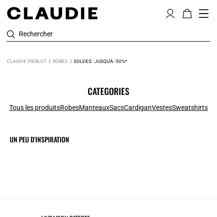
Rechercher
CLAUDIE PIERLOT
ROBES
SOLDES : JUSQU'À -50%*
CATEGORIES
Tous les produits
Robes
Manteaux
Sacs
Cardigan
Vestes
Sweatshirts
UN PEU D'INSPIRATION