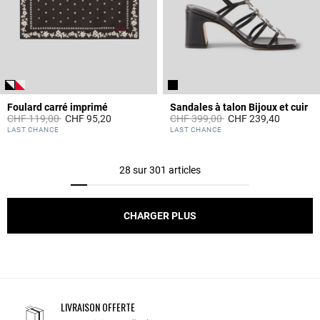
Foulard carré imprimé
Sandales à talon Bijoux et cuir
Prix réduit à partir de
à
Prix réduit à partir de
à
CHF 119,00
CHF 95,20
CHF 399,00
CHF 239,40
3.7 out of 5 Customer Rating
3.7 out of 5 Customer Rating
LAST CHANCE
LAST CHANCE
28 sur 301 articles
CHARGER PLUS
LIVRAISON OFFERTE