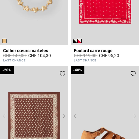
Collier cœurs martelés
Foulard carré rouge
Prix réduit à partir de
à
Prix réduit à partir de
à
CHF 149,00
CHF 104,30
CHF 119,00
CHF 95,20
4.2 out of 5 Customer Rating
4.8 out of 5 Customer Rating
LAST CHANCE
LAST CHANCE
-20%
-20%
-40%
-40%