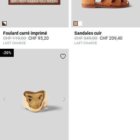
Foulard carré imprimé
Sandales cuir
Prix réduit à partir de
à
Prix réduit à partir de
à
CHF 119,00
CHF 95,20
CHF 349,00
CHF 209,40
4.4 out of 5 Customer Rating
3.6 out of 5 Customer Rating
LAST CHANCE
LAST CHANCE
-20%
-20%