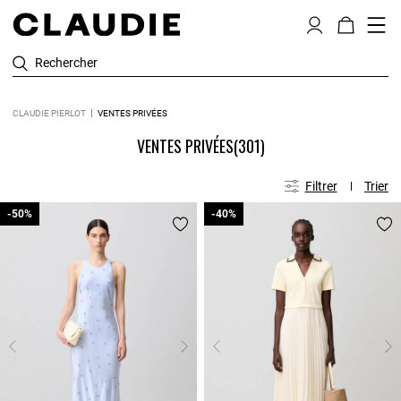
Rechercher
CLAUDIE PIERLOT
VENTES PRIVÉES
VENTES PRIVÉES
(301)
Filtrer
Trier
-50%
-50%
-40%
-40%