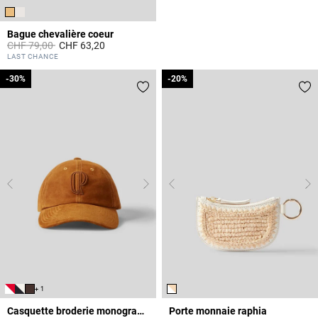
Bague chevalière coeur
Prix réduit à partir de
à
CHF 79,00
CHF 63,20
3.4 out of 5 Customer Rating
LAST CHANCE
-30%
-30%
-20%
-20%
+ 1
Casquette broderie monogramme CP cuir
Porte monnaie raphia