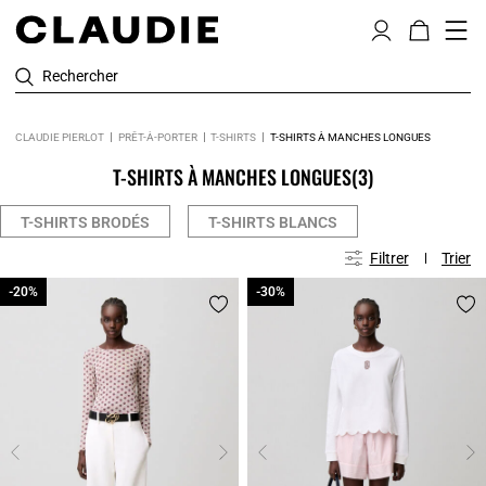
Rechercher
CLAUDIE PIERLOT
PRÊT-À-PORTER
T-SHIRTS
T-SHIRTS À MANCHES LONGUES
T-SHIRTS À MANCHES LONGUES
(3)
T-SHIRTS BRODÉS
T-SHIRTS BLANCS
Filtrer
Trier
-20%
-20%
-30%
-30%