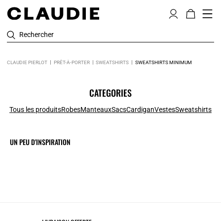
Rechercher
CLAUDIE PIERLOT
PRÊT-À-PORTER
SWEATSHIRTS
SWEATSHIRTS MINIMUM
CATEGORIES
Tous les produits
Robes
Manteaux
Sacs
Cardigan
Vestes
Sweatshirts
UN PEU D'INSPIRATION