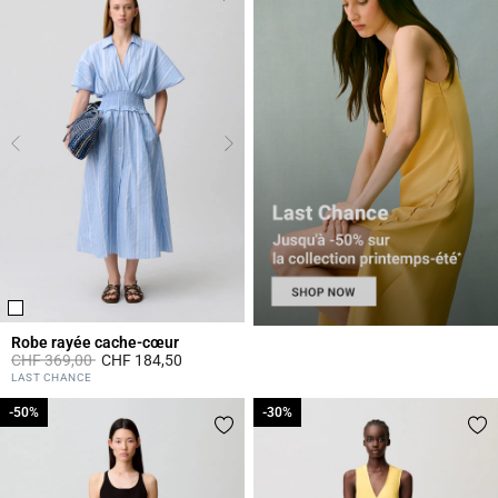
Robe rayée cache-cœur
Prix réduit à partir de
à
CHF 369,00
CHF 184,50
4.2 out of 5 Customer Rating
LAST CHANCE
-50%
-50%
-30%
-30%