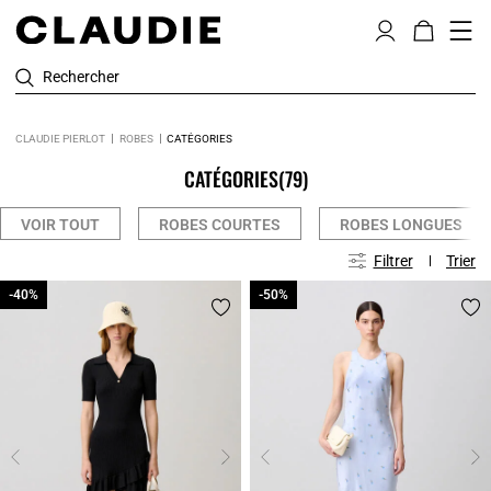
Rechercher
CLAUDIE PIERLOT
ROBES
CATÉGORIES
CATÉGORIES
(79)
VOIR TOUT
ROBES COURTES
ROBES LONGUES
Filtrer
Trier
-40%
-40%
-50%
-50%