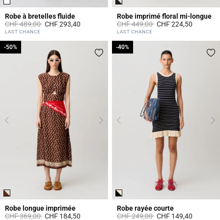
Robe à bretelles fluide
Robe imprimé floral mi-longue
Prix réduit à partir de
à
Prix réduit à partir de
à
CHF 489,00
CHF 293,40
CHF 449,00
CHF 224,50
3.8 out of 5 Customer Rating
5 out of 5 Customer Rating
LAST CHANCE
LAST CHANCE
-50%
-50%
-40%
-40%
Robe longue imprimée
Robe rayée courte
Prix réduit à partir de
à
Prix réduit à partir de
à
CHF 369,00
CHF 184,50
CHF 249,00
CHF 149,40