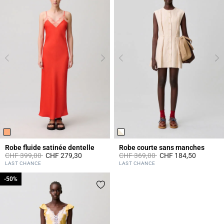
Robe fluide satinée dentelle
Robe courte sans manches
Prix réduit à partir de
à
Prix réduit à partir de
à
CHF 399,00
CHF 279,30
CHF 369,00
CHF 184,50
5 out of 5 Customer Rating
4.4 out of 5 Customer Rating
LAST CHANCE
LAST CHANCE
-50%
-50%