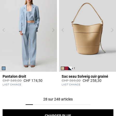
+ 1
Pantalon droit
Sac seau Solveig cuir grainé
Prix réduit à partir de
à
Prix réduit à partir de
à
CHF 349,00
CHF 174,50
CHF 369,00
CHF 258,30
5 out of 5 Customer Rating
4.7 out of 5 Customer Rating
LAST CHANCE
LAST CHANCE
28 sur 248 articles
CHARGER PLUS