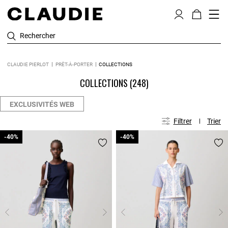
Rechercher
CLAUDIE PIERLOT
PRÊT-À-PORTER
COLLECTIONS
COLLECTIONS
(248)
EXCLUSIVITÉS WEB
Filtrer
Trier
-40%
-40%
-40%
-40%