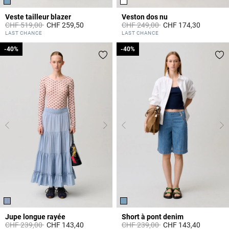
Veste tailleur blazer
Veston dos nu
Prix réduit à partir de
à
Prix réduit à partir de
à
CHF 519,00
CHF 259,50
CHF 249,00
CHF 174,30
4.1 out of 5 Customer Rating
5 out of 5 Customer Rating
LAST CHANCE
LAST CHANCE
-40%
-40%
-40%
-40%
Jupe longue rayée
Short à pont denim
Prix réduit à partir de
à
Prix réduit à partir de
à
CHF 239,00
CHF 143,40
CHF 239,00
CHF 143,40