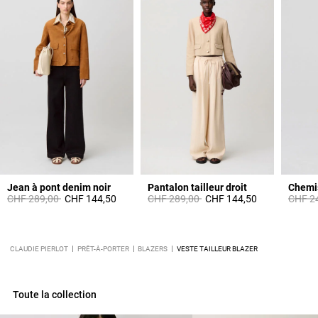
Jean à pont denim noir
Pantalon tailleur droit
Chemis
Prix réduit à partir de
à
Prix réduit à partir de
à
Prix ré
CHF 289,00
CHF 144,50
CHF 289,00
CHF 144,50
CHF 2
CLAUDIE PIERLOT
PRÊT-À-PORTER
BLAZERS
VESTE TAILLEUR BLAZER
Toute la collection