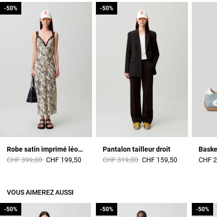
-50%
-50%
-50%
-50%
Robe satin imprimé léopard
Pantalon tailleur droit
Baske
Prix réduit à partir de
à
Prix réduit à partir de
à
CHF 399,00
CHF 199,50
CHF 319,00
CHF 159,50
CHF 2
VOUS AIMEREZ AUSSI
-50%
-50%
-50%
-50%
-50%
-50%