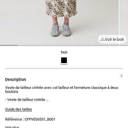
Voir le look
1
2
3
4
5
6
7
noir
description
Veste de tailleur cintrée avec col tailleur et fermeture classique à deux
boutons
- Veste de tailleur cintrée
- Col tailleur
- Fermeture classique à deux boutons ton sur ton
Guide des tailles
- Quatre boutons sur chaque bas de manches
- Fente au dos
Référence : CFPVE00551_B001
- Pinces sur les côtés
- Poches passepoilées à rabats
- Modèle doublé
Voir plus