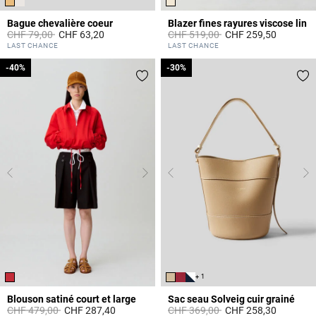
Bague chevalière coeur
Blazer fines rayures viscose lin
Prix réduit à partir de
à
Prix réduit à partir de
à
CHF 79,00
CHF 63,20
CHF 519,00
CHF 259,50
3.4 out of 5 Customer Rating
5 out of 5 Customer Rating
LAST CHANCE
LAST CHANCE
-40%
-40%
-30%
-30%
+ 1
Blouson satiné court et large
Sac seau Solveig cuir grainé
Prix réduit à partir de
à
Prix réduit à partir de
à
CHF 479,00
CHF 287,40
CHF 369,00
CHF 258,30