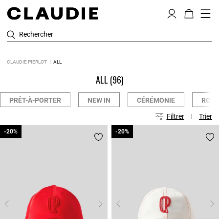
Rechercher
CLAUDIE PIERLOT
ALL
ALL
(96)
PRÊT-À-PORTER
NEW IN
CÉRÉMONIE
ROBE
Filtrer
Trier
-20%
-20%
-20%
-20%