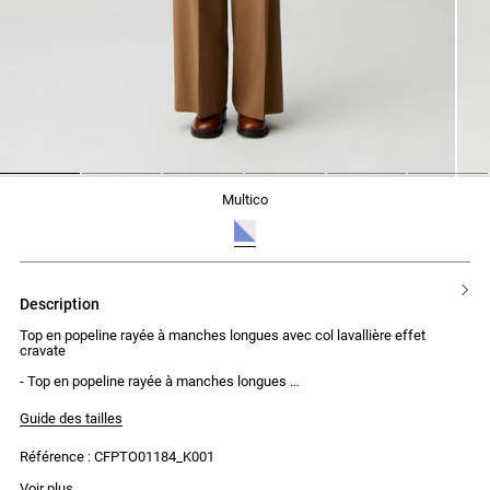
1
2
3
4
5
6
multico
description
Top en popeline rayée à manches longues avec col lavallière effet
cravate
- Top en popeline rayée à manches longues
- Col lavallière effet cravate
- Col maintenu par un bouton
Guide des tailles
- Smocks élastiqués aux poignets et à la taille
- Finition par un petit volant
Référence : CFPTO01184_K001
La mannequin mesure 1m79 et porte une taille T36
Voir plus