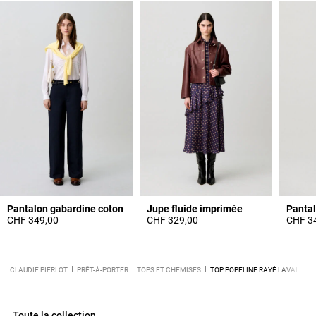
Pantalon gabardine coton
Jupe fluide imprimée
Pantal
CHF 349,00
CHF 329,00
CHF 3
CLAUDIE PIERLOT
PRÊT-À-PORTER
TOPS ET CHEMISES
TOP POPELINE RAYÉ LAVALLIÈR
Toute la collection