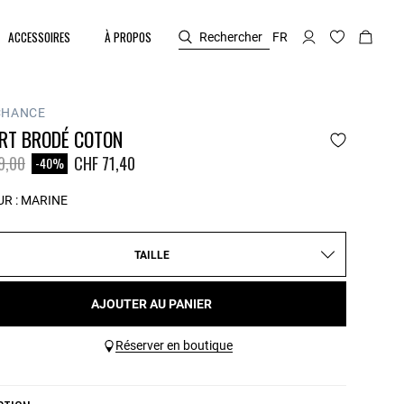
ACCESSOIRES
À PROPOS
Rechercher
FR
CHANCE
IRT BRODÉ COTON
duit à partir de
à
9,00
CHF 71,40
-40%
R :
MARINE
TAILLE
AJOUTER AU PANIER
Réserver en boutique