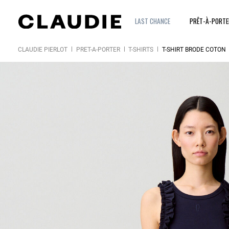
LAST CHANCE
PRÊT-À-PORT
CLAUDIE PIERLOT
PRÊT-À-PORTER
T-SHIRTS
T-SHIRT BRODÉ COTON