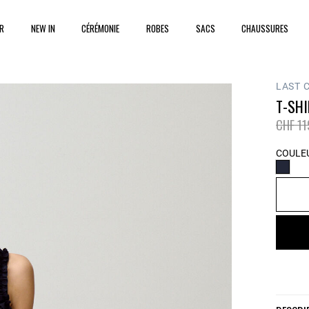
ER
NEW IN
CÉRÉMONIE
ROBES
SACS
CHAUSSURES
LAST 
T-SH
Prix ré
CHF 11
COULEU