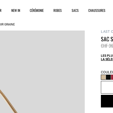
ER
NEW IN
CÉRÉMONIE
ROBES
SACS
CHAUSSURES
UIR GRAINÉ
LAST 
SAC S
Prix ré
CHF 36
LES PLU
LA SÉL
COULEU