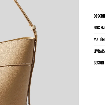
DESCR
NOS E
MATIÈ
LIVRA
BESOIN