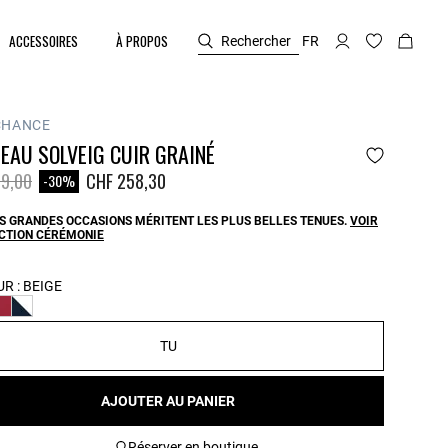
ACCESSOIRES
À PROPOS
Rechercher
FR
CHANCE
EAU SOLVEIG CUIR GRAINÉ
duit à partir de
à
9,00
CHF 258,30
-30%
S GRANDES OCCASIONS MÉRITENT LES PLUS BELLES TENUES.
VOIR
ECTION CÉRÉMONIE
R :
BEIGE
TU
AJOUTER AU PANIER
Réserver en boutique