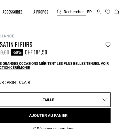
ACCESSOIRES
À PROPOS
Rechercher
FR
CHANCE
SATIN FLEURS
duit à partir de
à
9,00
CHF 184,50
-50%
S GRANDES OCCASIONS MÉRITENT LES PLUS BELLES TENUES.
VOIR
ECTION CÉRÉMONIE
R :
PRINT CLAIR
TAILLE
AJOUTER AU PANIER
Réserver en boutique