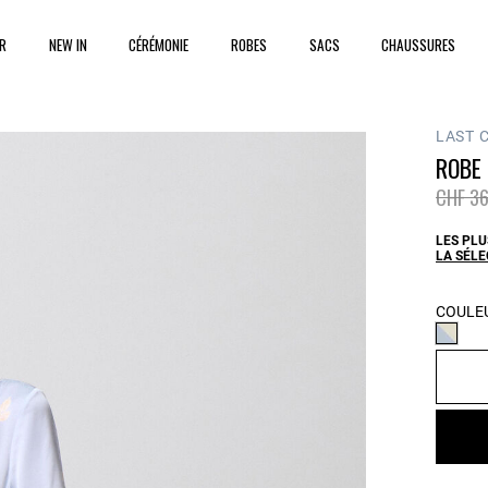
ER
NEW IN
CÉRÉMONIE
ROBES
SACS
CHAUSSURES
LAST 
ROBE 
Prix ré
CHF 36
LES PLU
LA SÉL
COULEU