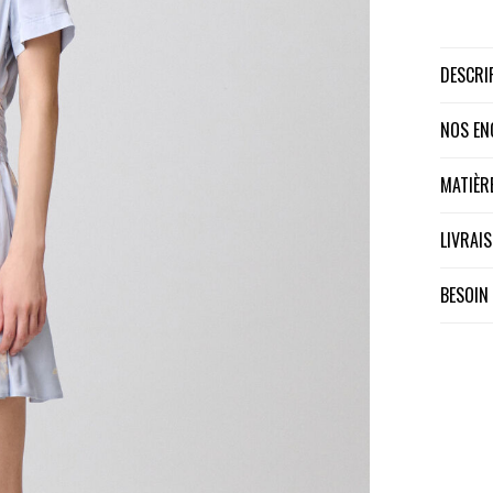
DESCR
NOS E
MATIÈ
LIVRA
BESOIN