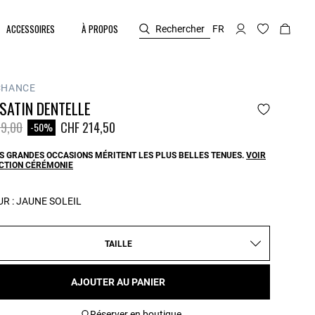
ACCESSOIRES
À PROPOS
Rechercher
FR
CHANCE
SATIN DENTELLE
duit à partir de
à
9,00
CHF 214,50
-50%
S GRANDES OCCASIONS MÉRITENT LES PLUS BELLES TENUES.
VOIR
ECTION CÉRÉMONIE
R :
JAUNE SOLEIL
TAILLE
AJOUTER AU PANIER
Réserver en boutique