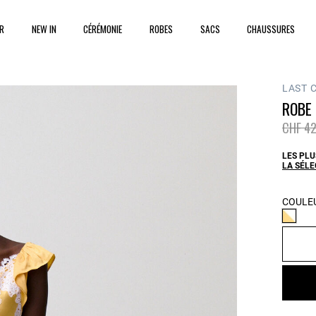
ER
NEW IN
CÉRÉMONIE
ROBES
SACS
CHAUSSURES
LAST 
ROBE 
Prix ré
CHF 42
LES PLU
LA SÉL
COULEU