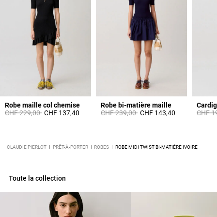
Robe maille col chemise
Robe bi-matière maille
Cardig
Prix réduit à partir de
à
Prix réduit à partir de
à
Prix ré
CHF 229,00
CHF 137,40
CHF 239,00
CHF 143,40
CHF 1
CLAUDIE PIERLOT
PRÊT-À-PORTER
ROBES
ROBE MIDI TWIST BI-MATIÈRE IVOIRE
Toute la collection