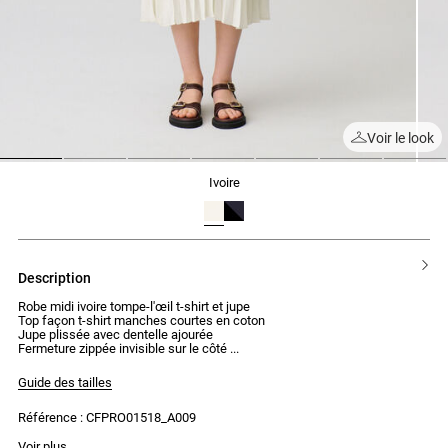
Voir le look
1
2
3
4
5
6
7
ivoire
description
Robe midi ivoire tompe-l'œil t-shirt et jupe
Top façon t-shirt manches courtes en coton
Jupe plissée avec dentelle ajourée
Fermeture zippée invisible sur le côté
Guide des tailles
Référence : CFPRO01518_A009
La mannequin mesure 1m74 et porte une taille T36
Voir plus