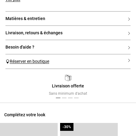
matières & entretien
livraison, retours & échanges
besoin d'aide ?
Réserver en boutique
Livraison offerte
Previous
Next
Sans minimum d'achat
Complétez votre look
-30%
-30%