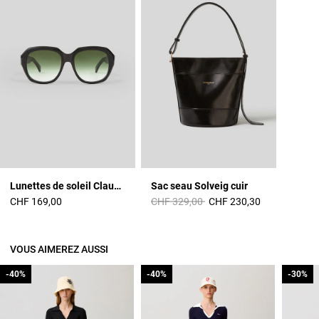
Lunettes de soleil Claudie - Rendel
Sac seau Solveig cuir
Prix réduit à partir de
à
CHF 169,00
CHF 329,00
CHF 230,30
VOUS AIMEREZ AUSSI
-40%
-40%
-40%
-40%
-30%
-30%