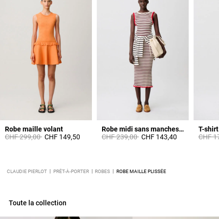
Robe maille volant
Robe midi sans manches rayures
T-shir
Prix réduit à partir de
à
Prix réduit à partir de
à
Prix ré
CHF 299,00
CHF 149,50
CHF 239,00
CHF 143,40
CHF 1
CLAUDIE PIERLOT
PRÊT-À-PORTER
ROBES
ROBE MAILLE PLISSÉE
Toute la collection