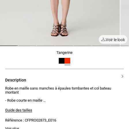
Voir le look
1
2
3
4
5
6
7
tangerine
description
Robe en maille sans manches à épaules tombantes et col bateau
montant
- Robe courte en maille
- Sans manches avec épaule tombante
- Col bateau montant
Guide des tailles
- Tricotage fantaisie sur le corps
- Bas de la robe en fines mailles plissées à partir des hanches
Référence : CFPRO02873_E016
- Coupe ajustée et près du corps
Voir plus