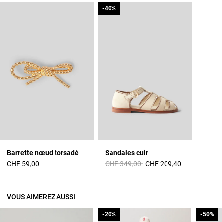
-40%
-40%
Barrette nœud torsadé
Sandales cuir
Prix réduit à partir de
à
CHF 59,00
CHF 349,00
CHF 209,40
VOUS AIMEREZ AUSSI
-20%
-20%
-50%
-50%