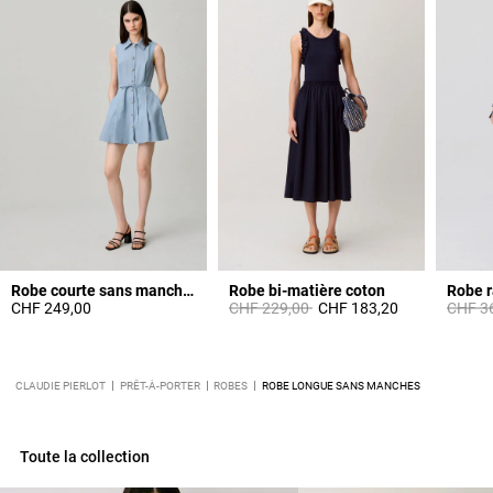
Robe courte sans manches
Robe bi-matière coton
Robe 
Prix réduit à partir de
à
Prix ré
CHF 249,00
CHF 229,00
CHF 183,20
CHF 3
CLAUDIE PIERLOT
PRÊT-À-PORTER
ROBES
ROBE LONGUE SANS MANCHES
Toute la collection