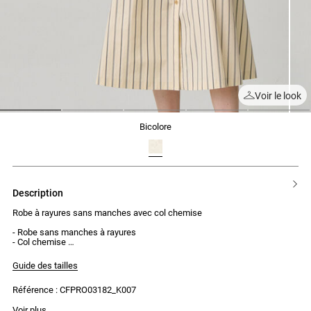
Voir le look
1
2
3
4
5
bicolore
description
Robe à rayures sans manches avec col chemise
- Robe sans manches à rayures
- Col chemise
- Boutons à l'avant pour la fermeture
- 2 brides fils pour ceinture
Guide des tailles
- Ceinture amovible à nouer
- Coupe cintrée et ajustable
Référence : CFPRO03182_K007
- Longue
Voir plus