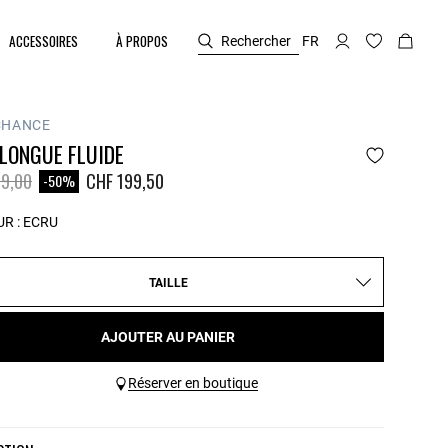
ACCESSOIRES
À PROPOS
Rechercher
FR
CHANCE
LONGUE FLUIDE
duit à partir de
à
9,00
CHF 199,50
-50%
R :
ECRU
TAILLE
AJOUTER AU PANIER
Réserver en boutique