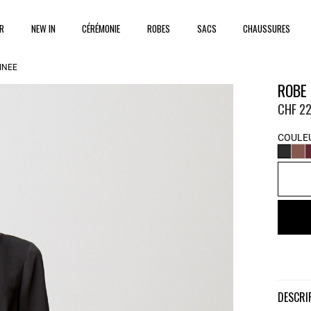
ER
NEW IN
CÉRÉMONIE
ROBES
SACS
CHAUSSURES
INÉE
ROBE 
CHF 22
COULEU
DESCR