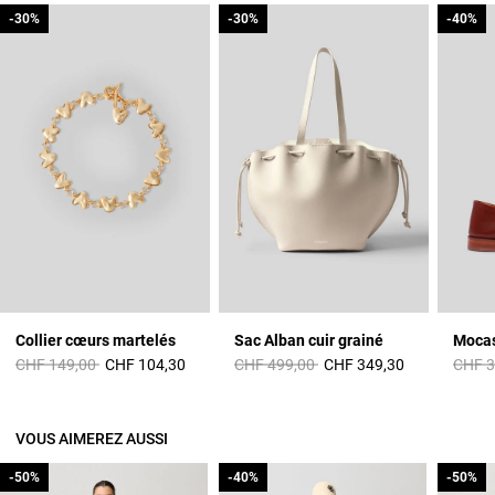
-30%
-30%
-30%
-30%
-40%
-40%
Collier cœurs martelés
Sac Alban cuir grainé
Mocas
Prix réduit à partir de
à
Prix réduit à partir de
à
Prix r
CHF 149,00
CHF 104,30
CHF 499,00
CHF 349,30
CHF 3
VOUS AIMEREZ AUSSI
-50%
-50%
-40%
-40%
-50%
-50%