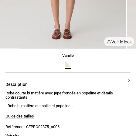
Voir le look
1
2
3
4
5
6
7
vanille
description
Robe courte bi matière avec jupe froncée en popeline et détails
contrastants
- Robe bi matière en maille et popeline
- Manches courtes
- Col tailleur contrastant
Guide des tailles
- Broderie Claudie contrastée
- Jupe froncée
Référence : CFPRO02875_A006
- Lien à nouer à la taille
Voir plus