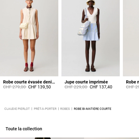
Robe courte évasée denim clair
Jupe courte imprimée
Robe m
Prix réduit à partir de
à
Prix réduit à partir de
à
Prix ré
CHF 279,00
CHF 139,50
CHF 229,00
CHF 137,40
CHF 2
CLAUDIE PIERLOT
PRÊT-À-PORTER
ROBES
ROBE BI-MATIÈRE COURTE
Toute la collection