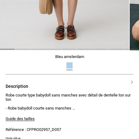
1
2
3
4
5
6
7
8
9
bleu amsterdam
description
Robe courte type babydoll sans manches avec détail de dentelle ton sur
ton
- Robe babydoll courte sans manches
- Col rond
- Grande goutte au dos avec effet dos nu
Guide des tailles
- Galon dentelle ton sur ton
- Lien à nouer au niveau des épaules dans le dos
Référence : CFPRO02957_D057
Voir plus