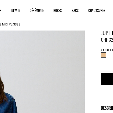
ER
NEW IN
CÉRÉMONIE
ROBES
SACS
CHAUSSURES
 MIDI PLISSÉE
JUPE 
CHF 32
COULEU
DESCR