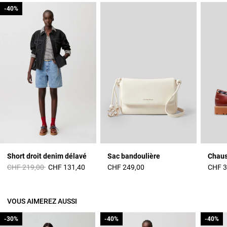
-40%
-40%
Short droit denim délavé
Sac bandoulière
Prix réduit à partir de
à
CHF 219,00
CHF 131,40
CHF 249,00
CHF 3
VOUS AIMEREZ AUSSI
-30%
-30%
-40%
-40%
-40%
-40%