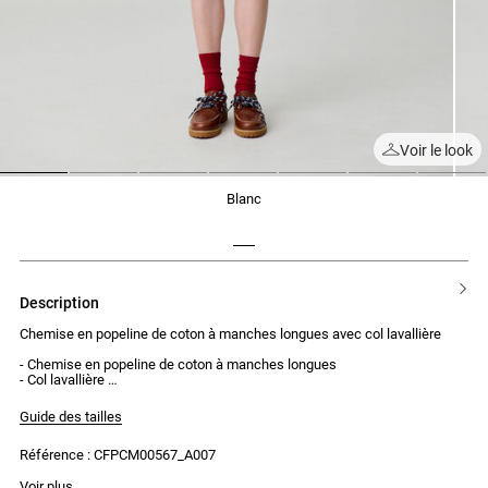
Voir le look
1
2
3
4
5
6
7
blanc
description
Chemise en popeline de coton à manches longues avec col lavallière
- Chemise en popeline de coton à manches longues
- Col lavallière
- Boutonnière avec 6 boutons ton sur ton
- Poignets resserrés avec 1 bouton de chaque côté
Guide des tailles
- Taille élastiquée
- Jeu de fronces à la taille pour donner du volume
Référence : CFPCM00567_A007
Voir plus