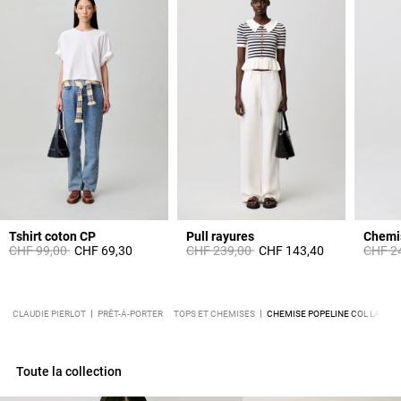
Tshirt coton CP
Pull rayures
Chemis
Prix réduit à partir de
à
Prix réduit à partir de
à
Prix ré
CHF 99,00
CHF 69,30
CHF 239,00
CHF 143,40
CHF 2
CLAUDIE PIERLOT
PRÊT-À-PORTER
TOPS ET CHEMISES
CHEMISE POPELINE COL LAVALL
Toute la collection