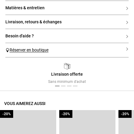
matières & entretien
livraison, retours & échanges
besoin d'aide ?
Réserver en boutique
Livraison offerte
Previous
Next
Sans minimum d'achat
VOUS AIMEREZ AUSSI
-20%
-20%
-20%
-20%
-20%
-20%