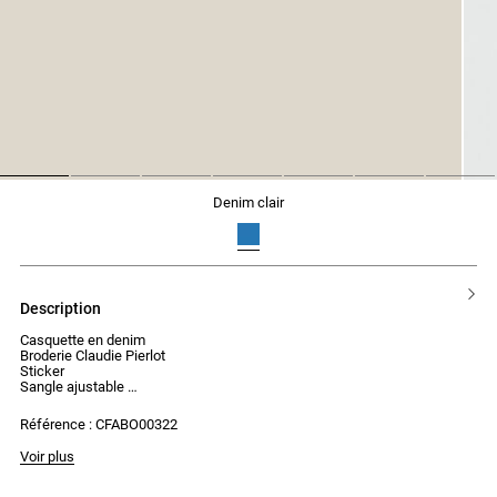
1
2
3
4
5
6
7
denim clair
description
Casquette en denim
Broderie Claudie Pierlot
Sticker
Sangle ajustable
Visière
Collaboration exclusive New Era x Claudie Pierlot
Référence : CFABO00322
Voir plus