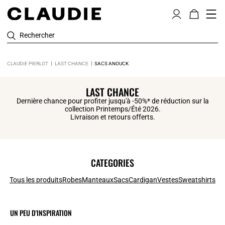
Rechercher
CLAUDIE PIERLOT
LAST CHANCE
SACS ANOUCK
LAST CHANCE
Dernière chance pour profiter jusqu'à -50%* de réduction sur la
collection Printemps/Été 2026.
Livraison et retours offerts.
CATEGORIES
Tous les produits
Robes
Manteaux
Sacs
Cardigan
Vestes
Sweatshirts
UN PEU D'INSPIRATION