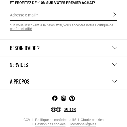
ET PROFITEZ DE
-10% SUR VOTRE PREMIER ACHAT*
Adresse e-mail
*En vous inscrivant à la newsletter, vous acceptez notre
Politique de
confidentialité
.
BESOIN D’AIDE ?
SERVICES
À PROPOS
Suisse
CGV
Politique de confidentialité
Charte cookies
Gestion des cookies
Mentions légales