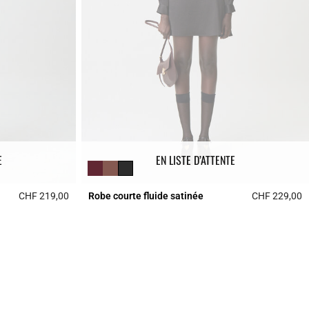
E
EN LISTE D’ATTENTE
CHF 219,00
Robe courte fluide satinée
CHF 229,00
5 out of 5 Customer Rating
4