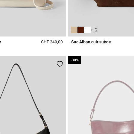
+ 2
e
CHF 249,00
Sac Alban cuir suède
Rating
5 out of 5 Customer Rating
-30%
-30%