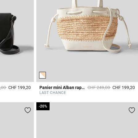
it à partir de
à
Prix réduit à partir de
à
,00
CHF 199,20
Panier mini Alban raphia cuir
CHF 249,00
CHF 199,20
3.9 out of 5 Customer Rating
4
LAST CHANCE
-20%
-20%