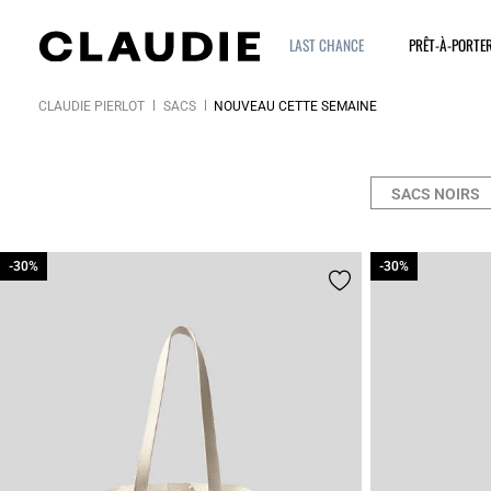
LAST CHANCE
PRÊT-À-PORTE
CLAUDIE PIERLOT
SACS
NOUVEAU CETTE SEMAINE
SACS NOIRS
-30%
-30%
-30%
-30%