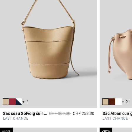
+ 1
+ 2
Prix réduit à partir de
à
Sac seau Solveig cuir grainé
CHF 369,00
CHF 258,30
Sac Alban cuir 
4.7 out of 5 Custome
LAST CHANCE
LAST CHANCE
-30%
-30%
-30%
-30%