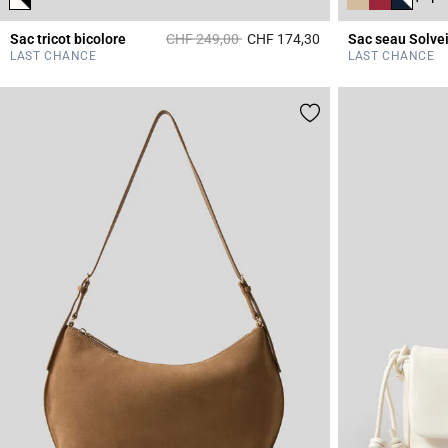
Prix réduit à partir de
à
Sac tricot bicolore
CHF 249,00
CHF 174,30
Sac seau Solvei
4.4 out of 5 Custome
LAST CHANCE
LAST CHANCE