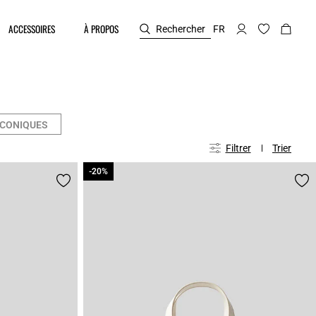
ACCESSOIRES
À PROPOS
Rechercher
FR
ICONIQUES
Filtrer
Trier
-20%
-20%