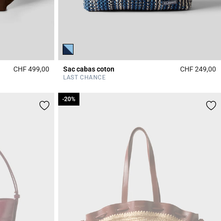
CHF 499,00
Sac cabas coton
CHF 249,00
5 out of 5 Customer Rating
5
LAST CHANCE
-20%
-20%