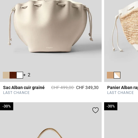
+ 2
Prix réduit à partir de
à
Sac Alban cuir grainé
CHF 499,00
CHF 349,30
4.4 out of 5 Custome
LAST CHANCE
LAST CHANCE
-30%
-30%
-30%
-30%