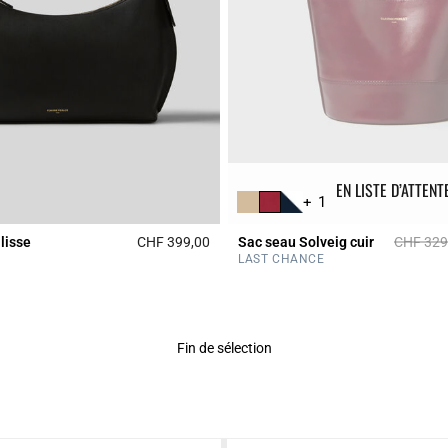
EN LISTE D’ATTENT
+ 1
Prix rédu
lisse
CHF 399,00
Sac seau Solveig cuir
CHF 329
r Rating
3.3 out of 5 Customer Rating
LAST CHANCE
Fin de sélection