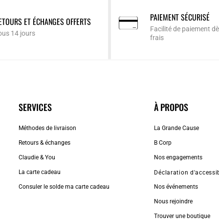
PAIEMENT SÉCURISÉ
ETOURS ET ÉCHANGES OFFERTS
Facilité de paiement dè
ous 14 jours
frais
SERVICES
À PROPOS
Méthodes de livraison
La Grande Cause
Retours & échanges
B Corp
Claudie & You
Nos engagements
La carte cadeau
Déclaration d'accessib
Consuler le solde ma carte cadeau
Nos événements
Nous rejoindre
Trouver une boutique