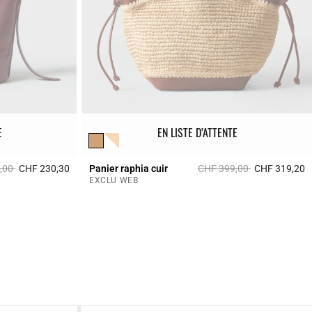
E
EN LISTE D’ATTENTE
it à partir de
à
Prix réduit à partir de
à
,00
CHF 230,30
Panier raphia cuir
CHF 399,00
CHF 319,20
5 out of 5 Customer Rating
4
EXCLU WEB