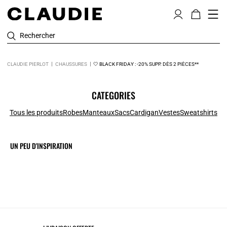
Rechercher
CLAUDIE PIERLOT
CHAUSSURES
🤍 BLACK FRIDAY : -20% SUPP. DÈS 2 PIÈCES**
CATEGORIES
Tous les produits
Robes
Manteaux
Sacs
Cardigan
Vestes
Sweatshirts
UN PEU D'INSPIRATION