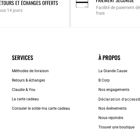
PAIEMENT SÉCURISÉ
ETOURS ET ÉCHANGES OFFERTS
Facilité de paiement dè
ous 14 jours
frais
SERVICES
À PROPOS
Méthodes de livraison
La Grande Cause
Retours & échanges
B Corp
Claudie & You
Nos engagements
La carte cadeau
Déclaration d'accessib
Consuler le solde ma carte cadeau
Nos événements
Nous rejoindre
Trouver une boutique