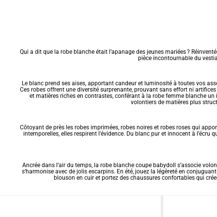
Qui a dit que la robe blanche était l’apanage des jeunes mariées ? Réinventé
pièce incontournable du vestia
Le blanc prend ses aises, apportant candeur et luminosité à toutes vos ass
Ces robes offrent une diversité surprenante, prouvant sans effort ni artifices
et matières riches en contrastes, conférant à la robe femme blanche un 
volontiers de matières plus struct
Côtoyant de près les
robes imprimées
,
robes noires
et robes roses qui apport
intemporelles, elles respirent l’évidence. Du blanc pur et innocent à l’écru 
Ancrée dans l’air du temps, la robe blanche coupe babydoll s’associe volont
s’harmonise avec de jolis escarpins. En été, jouez la légèreté en conjuguan
blouson en cuir et portez des chaussures confortables qui crée