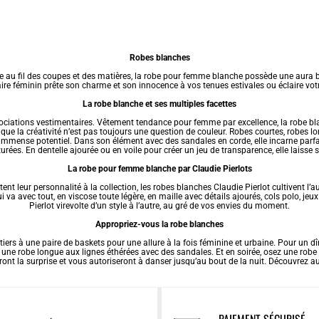
Robes blanches
e au fil des coupes et des matières, la
robe pour femme
blanche possède une aura bie
ire féminin prête son charme et son innocence à vos tenues estivales ou éclaire votre
La robe blanche et ses multiples facettes
ociations vestimentaires.
Vêtement tendance pour femme
par excellence, la robe bl
 que la créativité n’est pas toujours une question de couleur.
Robes courtes
,
robes l
immense potentiel. Dans son élément avec des sandales en corde, elle incarne parfait
urées. En dentelle ajourée ou en voile pour créer un jeu de transparence, elle laisse 
La robe pour femme blanche par Claudie Pierlots
ent leur personnalité à la collection, les robes blanches Claudie Pierlot cultivent l’a
qui va avec tout, en viscose toute légère, en maille avec détails ajourés, cols polo, j
Pierlot virevolte d’un style à l’autre, au gré de vos envies du moment.
Appropriez-vous la robe blanches
iers à une paire de baskets pour une allure à la fois féminine et urbaine. Pour un 
t une robe longue aux lignes éthérées avec des sandales. Et en soirée, osez une rob
ront la surprise et vous autoriseront à danser jusqu’au bout de la nuit. Découvrez a