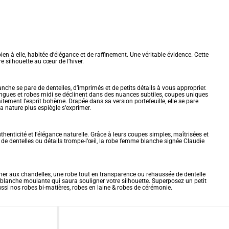
n à elle, habitée d’élégance et de raffinement. Une véritable évidence. Cette
 silhouette au cœur de l’hiver.
anche se pare de dentelles, d’imprimés et de petits détails à vous approprier.
ongues
et
robes midi
se déclinent dans des nuances subtiles, coupes uniques
ement l’esprit bohème. Drapée dans sa version portefeuille, elle se pare
sa nature plus espiègle s’exprimer.
uthenticité et l’élégance naturelle. Grâce à leurs coupes simples, maîtrisées et
eux de dentelles ou détails trompe-l’œil, la robe femme blanche signée Claudie
dîner aux chandelles, une robe tout en transparence ou rehaussée de dentelle
e blanche moulante qui saura souligner votre silhouette. Superposez un petit
ussi nos robes bi-matières,
robes en laine
&
robes de cérémonie
.