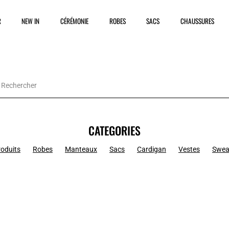
R
NEW IN
CÉRÉMONIE
ROBES
SACS
CHAUSSURES
CATEGORIES
roduits
Robes
Manteaux
Sacs
Cardigan
Vestes
Swea