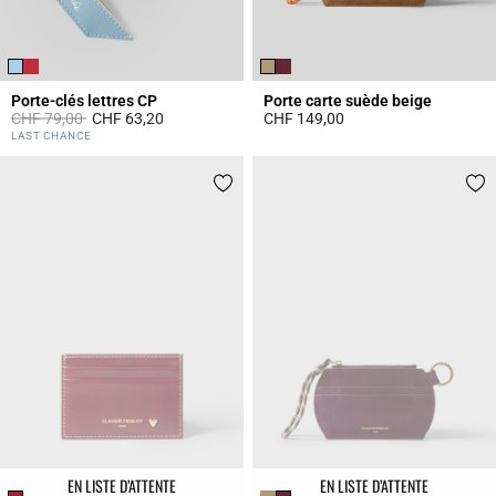
Porte-clés lettres CP
Porte carte suède beige
Prix réduit à partir de
à
CHF 79,00
CHF 63,20
CHF 149,00
3.7 out of 5 Customer Rating
5 out of 5 Customer Rating
LAST CHANCE
EN LISTE D’ATTENTE
EN LISTE D’ATTENTE