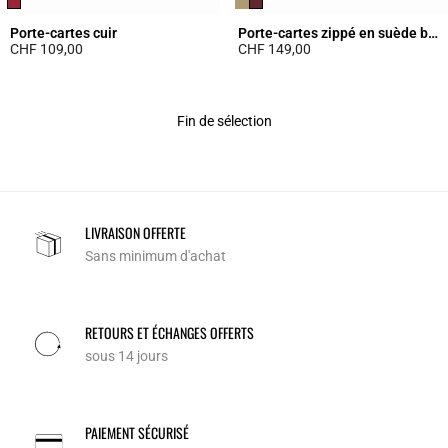
Porte-cartes cuir
Porte-cartes zippé en suède beige
CHF 109,00
CHF 149,00
3.5 out of 5 Customer Rating
5 out of 5 Customer Rating
Fin de sélection
LIVRAISON OFFERTE
Sans minimum d'achat
RETOURS ET ÉCHANGES OFFERTS
sous 14 jours
PAIEMENT SÉCURISÉ