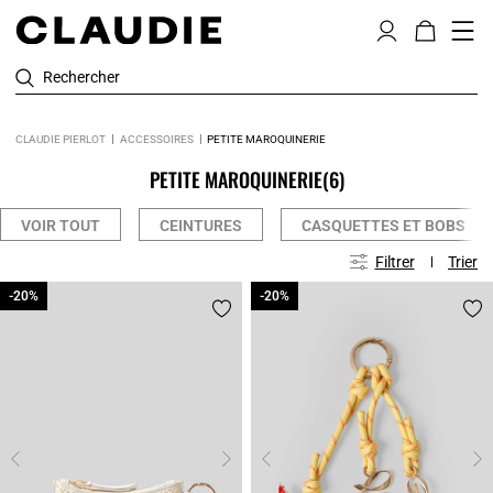
Rechercher
CLAUDIE PIERLOT
ACCESSOIRES
PETITE MAROQUINERIE
PETITE MAROQUINERIE
(6)
VOIR TOUT
CEINTURES
CASQUETTES ET BOBS
Filtrer
Trier
-20%
-20%
-20%
-20%