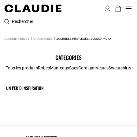
Rechercher
CLAUDIE PIERLOT
CHAUSSURES
JOURNÉES PRIVILÈGES : JUSQU'À -40%*
CATEGORIES
Tous les produits
Robes
Manteaux
Sacs
Cardigan
Vestes
Sweatshirts
UN PEU D'INSPIRATION