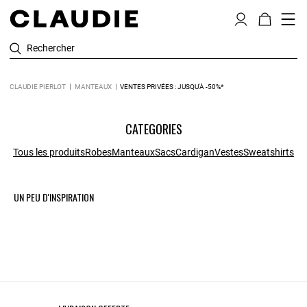
Rechercher
CLAUDIE PIERLOT
MANTEAUX
VENTES PRIVÉES : JUSQU'À -50%*
CATEGORIES
Tous les produits
Robes
Manteaux
Sacs
Cardigan
Vestes
Sweatshirts
UN PEU D'INSPIRATION