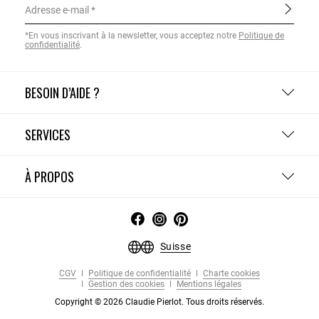
Adresse e-mail
*En vous inscrivant à la newsletter, vous acceptez notre
Politique de
confidentialité
.
BESOIN D’AIDE ?
SERVICES
À PROPOS
Suisse
CGV
Politique de confidentialité
Charte cookies
Gestion des cookies
Mentions légales
Copyright © 2026 Claudie Pierlot. Tous droits réservés.