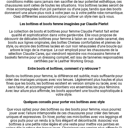
conditions météo sans jamais rien sacrifier de leur potentiel esthétique, ces
chaussures sont celles de toutes les situations. Vos bottines lacées seront de
mise accompagnées d’un joli pantalon ou d’une jupe, tandis que des boots
donneront une allure plus rock à votre jean ou à votre petite robe romantique.
Osez différentes associations pour cultiver un style rien qu’à vous.
Les bottines et boots femme imaginées par Claudie Pierlot
La collection de boots et bottines pour femme Claudie Pierlot fait entrer
qualité et sophistication dans votre garde-robe. Elle vous propose de
découvrir de délicates bottines pour femme à talon en cuir suède caramel, des
boots aux lignes originales, des bottes Chelsea confortables et pleines de
style, ou encore des bottines lacées en cuir noir rehaussées d’une boucle qui
arbore le logo de la marque. Le cuir employé pour les chaussures de la
sélection Claudie Cares, qui viendront rejoindre vos
mocassins femme
et
baskets femme
pour un dressing complet, est issu de tanneries responsables
certifiées par le Leather Working Group.
Entre boots et bottines, comment s’y retrouver ?
Boots ou bottines pour femme, la différence est subtile, mais suffisante pour
créer des mariages uniques avec vos tenues. Légèrement plus hautes et plus
fines que les boots, les bottines existent en version simple ou lacée, avec ou
sans talon, et accompagnent volontiers vos ensembles les plus féminins.
Avec leur allure plus affirmée, les boots apportent une touche sophistiquée à
votre style.
Quelques conseils pour porter vos bottines avec style
Que vous optiez pour des bottines ou des boots pour femme, vous pourrez
jouer avec l’allure intemporelle de ces chaussures pour créer des tenues
uniques et expressives. En hiver, portez ces mini-bottes avec vos leggings et
gros pulls pour un rendu à la fois élégant et décontracté. Associez vos
bottines à une petite robe légère et une veste pour mettre vos jambes en
valeur dès le retour des beaux jours. Choisissez une version plus affirmée (à