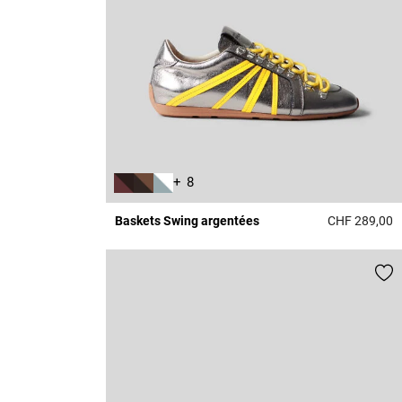
+ 8
Baskets Swing argentées
CHF 289,00
5