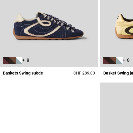
+ 8
+ 8
Baskets Swing suède
CHF 289,00
Basket Swing j
5 out of 5 Customer 