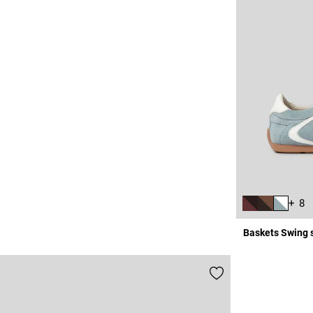
+ 8
Baskets Swing 