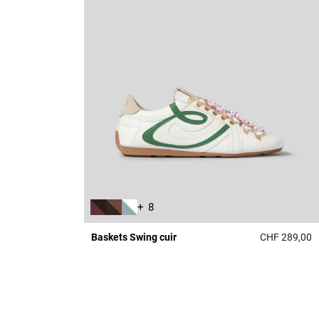
+ 8
Baskets Swing cuir
CHF 289,00
4