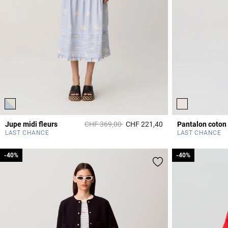
Prix réduit à partir de
à
Jupe midi fleurs
CHF 369,00
CHF 221,40
Pantalon coton
5 out of 5 Customer 
LAST CHANCE
LAST CHANCE
-40%
-40%
-40%
-40%