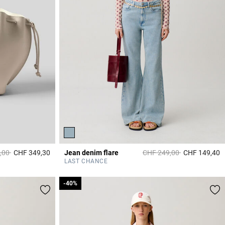
it à partir de
à
Prix réduit à partir de
à
,00
CHF 349,30
Jean denim flare
CHF 249,00
CHF 149,40
4.4 out of 5 Customer Rating
4
LAST CHANCE
-40%
-40%