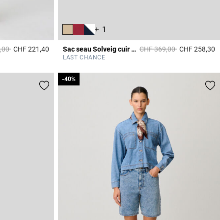
+ 1
it à partir de
à
Prix réduit à partir de
à
,00
CHF 221,40
Sac seau Solveig cuir grainé
CHF 369,00
CHF 258,30
3.1 out of 5 Customer Rating
4
LAST CHANCE
-40%
-40%