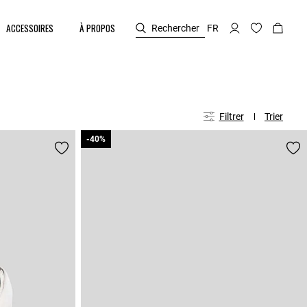
ACCESSOIRES
À PROPOS
Rechercher
FR
Filtrer
Trier
-40%
-40%