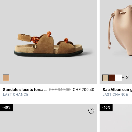
+ 2
Prix réduit à partir de
à
Sandales lacets torsadés
CHF 349,00
CHF 209,40
Sac Alban cuir 
4.1 out of 5 Custome
LAST CHANCE
LAST CHANCE
-40%
-40%
-40%
-40%