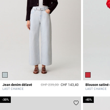
Prix réduit à partir de
à
Jean denim délavé
CHF 239,00
CHF 143,40
5 out of 5 Customer 
LAST CHANCE
LAST CHANCE
-30%
-30%
-40%
-40%