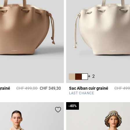
+ 2
Prix réduit à partir de
à
Prix rédu
grainé
CHF 499,00
CHF 349,30
Sac Alban cuir grainé
CHF 499
r Rating
5 out of 5 Customer Rating
LAST CHANCE
-40%
-40%