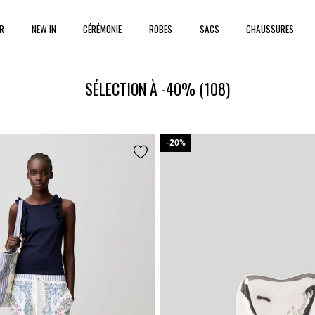
ER
NEW IN
CÉRÉMONIE
ROBES
SACS
CHAUSSURES
SÉLECTION À -40%
(108)
-20%
-20%