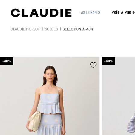
LAST CHANCE
PRÊT-À-PORT
CLAUDIE PIERLOT
SOLDES
SÉLECTION À -40%
-40%
-40%
-40%
-40%