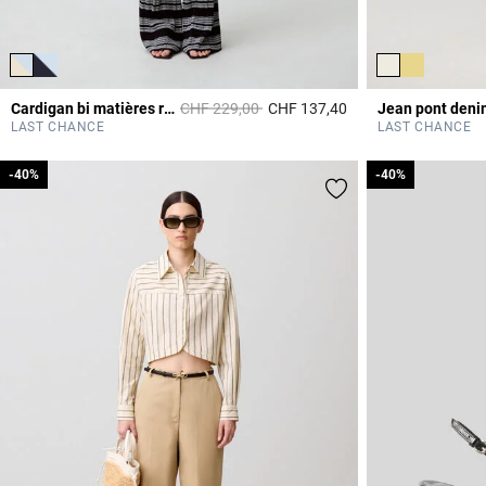
Prix réduit à partir de
à
Cardigan bi matières rayé
CHF 229,00
CHF 137,40
Jean pont deni
3.3 out of 5 Custome
LAST CHANCE
LAST CHANCE
-40%
-40%
-40%
-40%