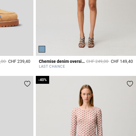
it à partir de
à
Prix réduit à partir de
à
,00
CHF 239,40
Chemise denim oversize
CHF 249,00
CHF 149,40
5 out of 5 Customer Rating
3
LAST CHANCE
-40%
-40%