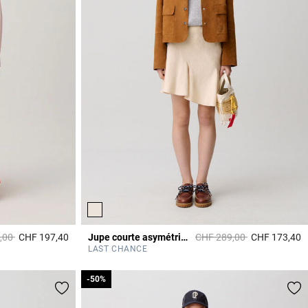
it à partir de
à
Prix réduit à partir de
à
,00
CHF 197,40
Jupe courte asymétrique
CHF 289,00
CHF 173,40
3.9 out of 5 Customer Rating
3
LAST CHANCE
-50%
-50%