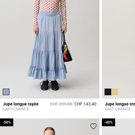
Prix réduit à partir de
à
Jupe longue rayée
CHF 239,00
CHF 143,40
Jupe longue cr
3.8 out of 5 Custome
LAST CHANCE
LAST CHANCE
-50%
-50%
-40%
-40%