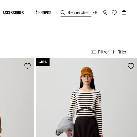
ACCESSOIRES
À PROPOS
Rechercher
FR
Filtrer
Trier
-40%
-40%