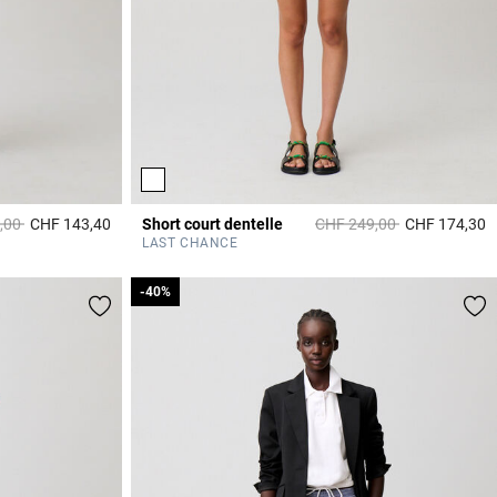
it à partir de
à
Prix réduit à partir de
à
,00
CHF 143,40
Short court dentelle
CHF 249,00
CHF 174,30
5 out of 5 Customer Rating
4
LAST CHANCE
-40%
-40%