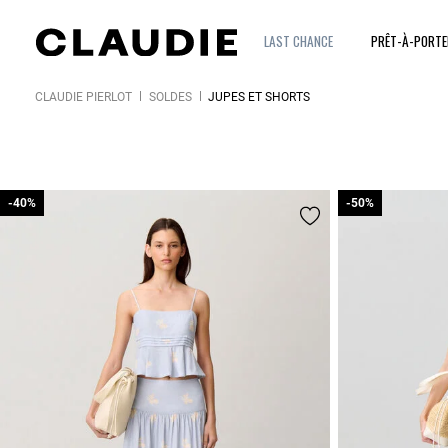
LAST CHANCE
PRÊT-À-PORT
CLAUDIE PIERLOT
SOLDES
JUPES ET SHORTS
-40%
-40%
-50%
-50%