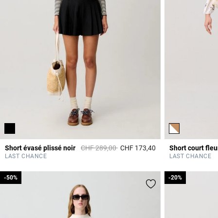
Prix réduit à partir de
à
Short évasé plissé noir
CHF 289,00
CHF 173,40
Short court fleu
3.4 out of 5 Custome
LAST CHANCE
LAST CHANCE
-50%
-50%
-20%
-20%