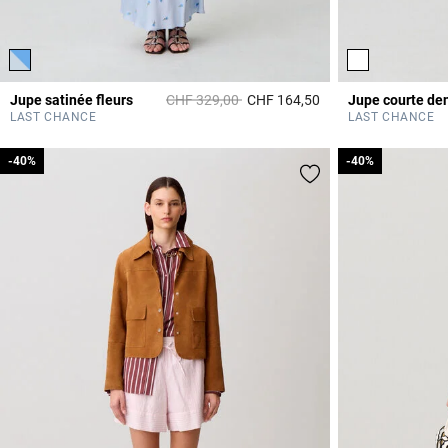
Prix réduit à partir de
à
Jupe satinée fleurs
CHF 329,00
CHF 164,50
Jupe courte den
4.4 out of 5 Custome
LAST CHANCE
LAST CHANCE
-40%
-40%
-40%
-40%