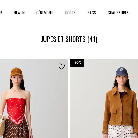
ER
NEW IN
CÉRÉMONIE
ROBES
SACS
CHAUSSURES
JUPES ET SHORTS
(41)
-50%
-50%