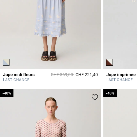
Prix réduit à partir de
à
Jupe midi fleurs
CHF 369,00
CHF 221,40
Jupe imprimée 
5 out of 5 Customer 
LAST CHANCE
LAST CHANCE
-40%
-40%
-40%
-40%