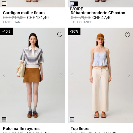
Cardigan maille fleurs
Débardeur broderie CP coton bio
Prix réduit à partir de
à
Prix réduit à partir de
à
CHF 219,00
CHF 131,40
CHF 79,00
CHF 47,40
5 out of 5 Customer Rating
4.7 out of 5 Customer Rating
LAST CHANCE
LAST CHANCE
-40%
-40%
-30%
-30%
Polo maille rayures
Top fleurs