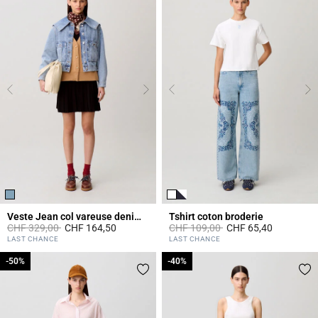
Veste Jean col vareuse denim clair
Tshirt coton broderie
Prix réduit à partir de
à
Prix réduit à partir de
à
CHF 329,00
CHF 164,50
CHF 109,00
CHF 65,40
3.4 out of 5 Customer Rating
5 out of 5 Customer Rating
LAST CHANCE
LAST CHANCE
-50%
-50%
-40%
-40%