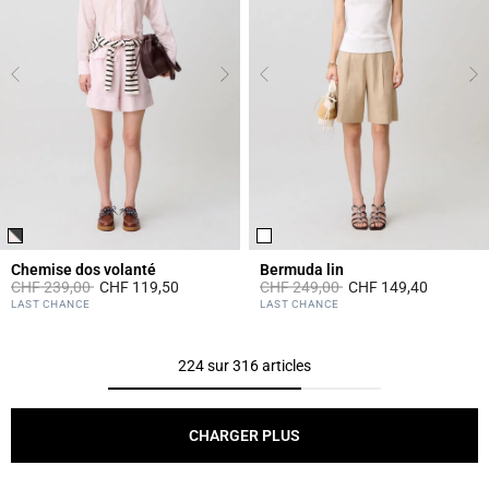
Chemise dos volanté
Bermuda lin
Prix réduit à partir de
à
Prix réduit à partir de
à
CHF 239,00
CHF 119,50
CHF 249,00
CHF 149,40
3.1 out of 5 Customer Rating
4.6 out of 5 Customer Rating
LAST CHANCE
LAST CHANCE
224 sur 316 articles
CHARGER PLUS