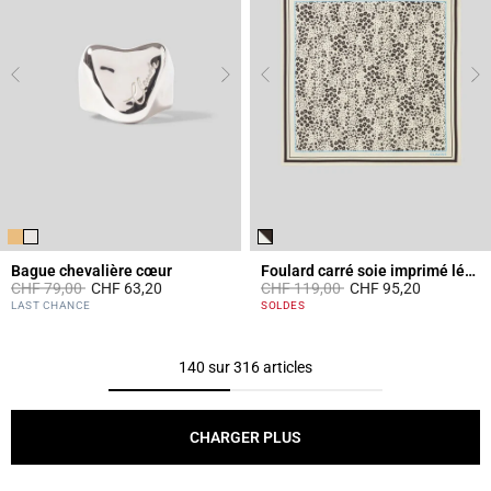
Bague chevalière cœur
Foulard carré soie imprimé léopard
Prix réduit à partir de
à
Prix réduit à partir de
à
CHF 79,00
CHF 63,20
CHF 119,00
CHF 95,20
4.1 out of 5 Customer Rating
5 out of 5 Customer Rating
LAST CHANCE
SOLDES
140 sur 316 articles
CHARGER PLUS