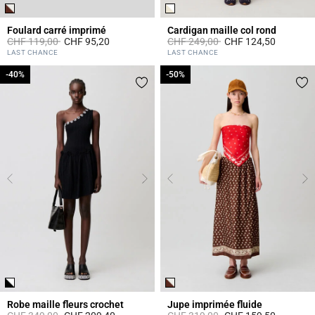
Foulard carré imprimé
Cardigan maille col rond
Prix réduit à partir de
à
Prix réduit à partir de
à
CHF 119,00
CHF 95,20
CHF 249,00
CHF 124,50
4.4 out of 5 Customer Rating
4.4 out of 5 Customer Rating
LAST CHANCE
LAST CHANCE
-40%
-40%
-50%
-50%
Robe maille fleurs crochet
Jupe imprimée fluide