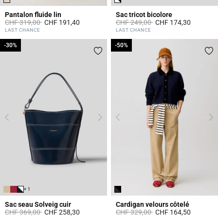
Pantalon fluide lin
Sac tricot bicolore
Prix réduit à partir de
à
Prix réduit à partir de
à
CHF 319,00
CHF 191,40
CHF 249,00
CHF 174,30
5 out of 5 Customer Rating
4.4 out of 5 Customer Rating
LAST CHANCE
LAST CHANCE
-30%
-30%
-50%
-50%
+ 1
Sac seau Solveig cuir
Cardigan velours côtelé
Prix réduit à partir de
à
Prix réduit à partir de
à
CHF 369,00
CHF 258,30
CHF 329,00
CHF 164,50