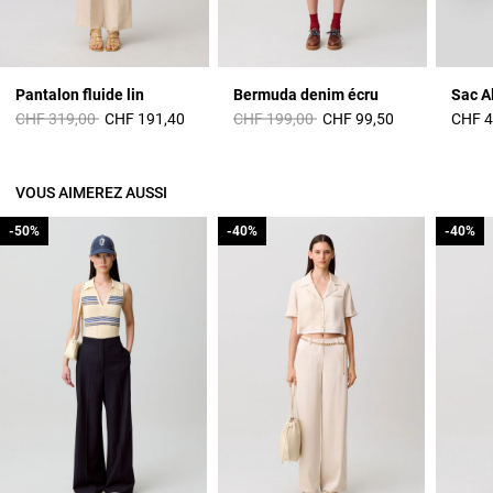
Pantalon fluide lin
Bermuda denim écru
Sac A
Prix réduit à partir de
à
Prix réduit à partir de
à
CHF 319,00
CHF 191,40
CHF 199,00
CHF 99,50
CHF 4
VOUS AIMEREZ AUSSI
-50%
-50%
-40%
-40%
-40%
-40%