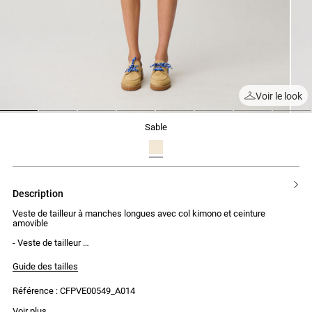
Voir le look
1
2
3
4
5
6
7
8
sable
description
Veste de tailleur à manches longues avec col kimono et ceinture
amovible
- Veste de tailleur
- Col kimono
- Manches longues
Guide des tailles
- Ceinture amovible à la taille avec boucle recouverte
- Passants pour ceinture
Référence : CFPVE00549_A014
- Poches côtés passepoilées avec rabats
- Fermeture par un bouton ton sur ton devant
- Trois boutons ton sur ton aux poignets
Voir plus