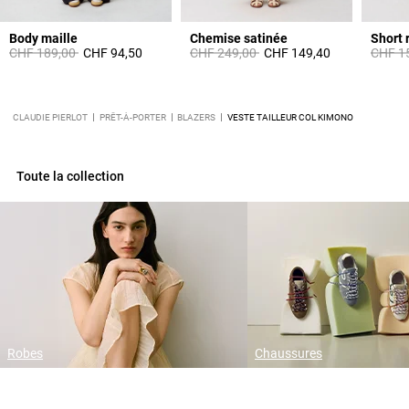
Body maille
Chemise satinée
Short 
Prix réduit à partir de
à
Prix réduit à partir de
à
Prix ré
CHF 189,00
CHF 94,50
CHF 249,00
CHF 149,40
CHF 1
CLAUDIE PIERLOT
PRÊT-À-PORTER
BLAZERS
VESTE TAILLEUR COL KIMONO
Toute la collection
Robes
Chaussures