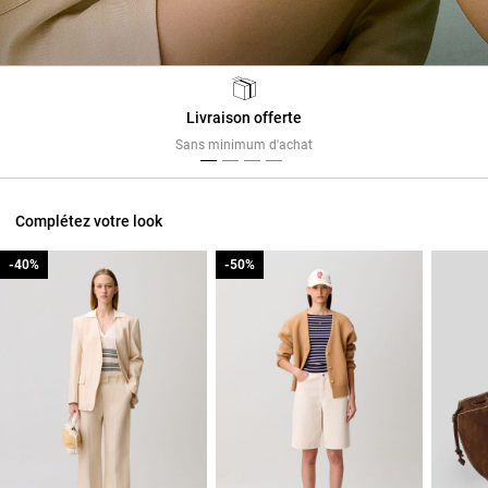
Livraison offerte
Previous
Next
Sans minimum d'achat
Complétez votre look
-40%
-40%
-50%
-50%