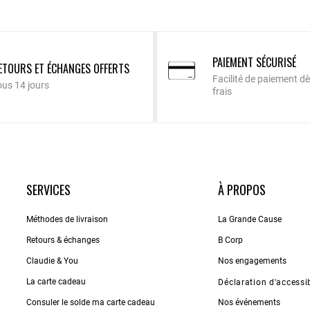
PAIEMENT SÉCURISÉ
ETOURS ET ÉCHANGES OFFERTS
Facilité de paiement dè
ous 14 jours
frais
SERVICES
À PROPOS
Méthodes de livraison
La Grande Cause
Retours & échanges
B Corp
Claudie & You
Nos engagements
La carte cadeau
Déclaration d'accessib
Consuler le solde ma carte cadeau
Nos événements