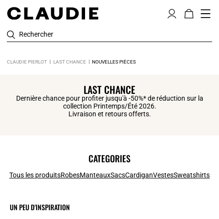
Rechercher
CLAUDIE PIERLOT
LAST CHANCE
NOUVELLES PIÈCES
LAST CHANCE
Dernière chance pour profiter jusqu'à -50%* de réduction sur la
collection Printemps/Été 2026.
Livraison et retours offerts.
CATEGORIES
Tous les produits
Robes
Manteaux
Sacs
Cardigan
Vestes
Sweatshirts
UN PEU D'INSPIRATION