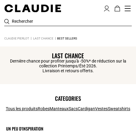
Rechercher
CLAUDIE PIERLOT
LAST CHANCE
BEST SELLERS
LAST CHANCE
Dernière chance pour profiter jusqu'à -50%* de réduction sur la
collection Printemps/Été 2026.
Livraison et retours offerts.
CATEGORIES
Tous les produits
Robes
Manteaux
Sacs
Cardigan
Vestes
Sweatshirts
UN PEU D'INSPIRATION