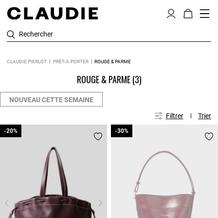
Rechercher
CLAUDIE PIERLOT
PRÊT-À-PORTER
ROUGE & PARME
ROUGE & PARME
(3)
NOUVEAU CETTE SEMAINE
Filtrer
Trier
-20%
-20%
-30%
-30%