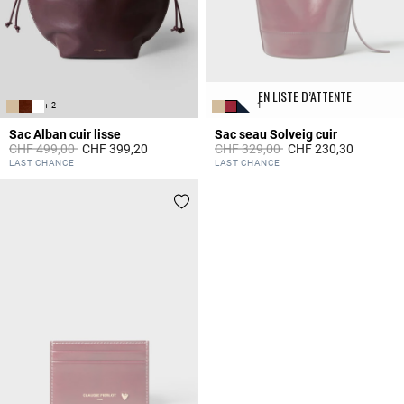
EN LISTE D’ATTENTE
+ 2
+ 1
Sac Alban cuir lisse
Sac seau Solveig cuir
Prix réduit à partir de
à
Prix réduit à partir de
à
CHF 499,00
CHF 399,20
CHF 329,00
CHF 230,30
3.5 out of 5 Customer Rating
5 out of 5 Customer Rating
LAST CHANCE
LAST CHANCE