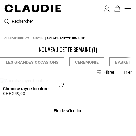
Rechercher
CLAUDIE PIERLOT
NEW IN
NOUVEAU CETTE SEMAINE
NOUVEAU CETTE SEMAINE
(1)
LES GRANDES OCCASIONS
CÉRÉMONIE
BASKETS 
Filtrer
Trier
EN LISTE D’ATTENTE
Chemise rayée bicolore
CHF 249,00
3.3 out of 5 Customer Rating
Fin de sélection