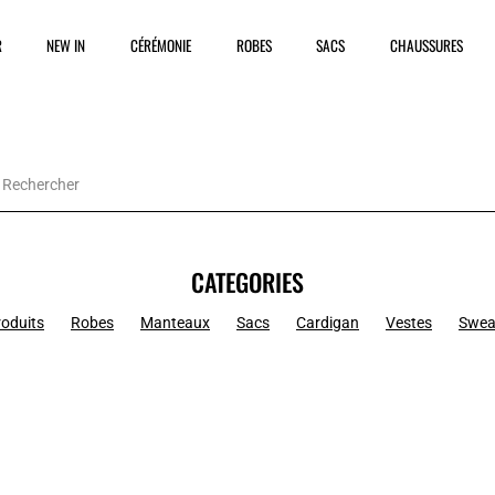
R
NEW IN
CÉRÉMONIE
ROBES
SACS
CHAUSSURES
CATEGORIES
roduits
Robes
Manteaux
Sacs
Cardigan
Vestes
Swea