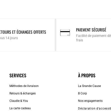
PAIEMENT SÉCURISÉ
ETOURS ET ÉCHANGES OFFERTS
Facilité de paiement dè
ous 14 jours
frais
SERVICES
À PROPOS
Méthodes de livraison
La Grande Cause
Retours & échanges
B Corp
Claudie & You
Nos engagements
La carte cadeau
Déclaration d'accessib