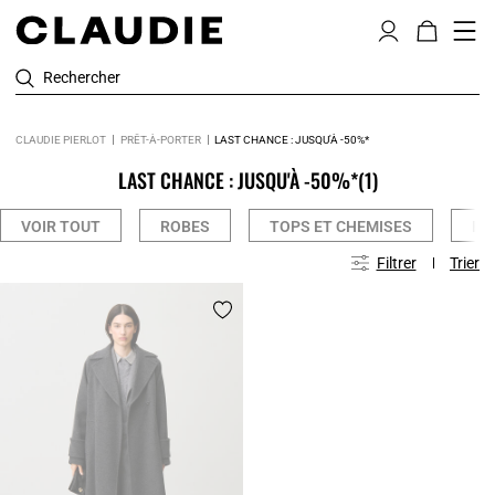
Rechercher
CLAUDIE PIERLOT
PRÊT-À-PORTER
LAST CHANCE : JUSQU'À -50%*
LAST CHANCE : JUSQU'À -50%*
(1)
VOIR TOUT
ROBES
TOPS ET CHEMISES
PA
Filtrer
Trier