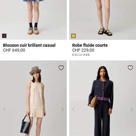
Blouson cuir brillant casual
Robe fluide courte
CHF 649,00
CHF 229,00
5 out of 5 Customer Rating
4.3 out of 5 Customer Rating
EXCLU WEB