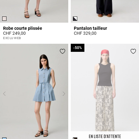
Robe courte plissée
Pantalon tailleur
CHF 249,00
CHF 329,00
5 out of 5 Customer Rating
5 out of 5 Customer Rating
EXCLU WEB
-50%
-50%
EN LISTE D’ATTENTE