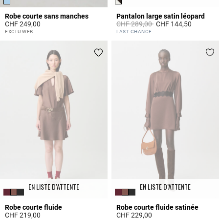
Robe courte sans manches
Pantalon large satin léopard
Prix réduit à partir de
à
CHF 249,00
CHF 289,00
CHF 144,50
5 out of 5 Customer Rating
5 out of 5 Customer Rating
EXCLU WEB
LAST CHANCE
EN LISTE D’ATTENTE
EN LISTE D’ATTENTE
Robe courte fluide
Robe courte fluide satinée
CHF 219,00
CHF 229,00