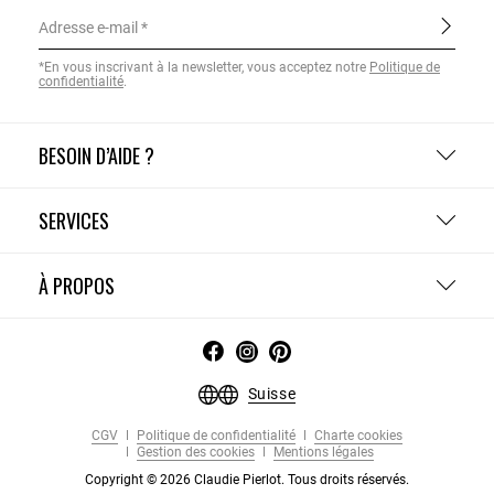
Adresse e-mail
*En vous inscrivant à la newsletter, vous acceptez notre
Politique de
confidentialité
.
BESOIN D’AIDE ?
SERVICES
À PROPOS
Suisse
CGV
Politique de confidentialité
Charte cookies
Gestion des cookies
Mentions légales
Copyright © 2026 Claudie Pierlot. Tous droits réservés.