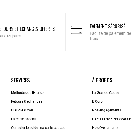
PAIEMENT SÉCURISÉ
ETOURS ET ÉCHANGES OFFERTS
Facilité de paiement dè
ous 14 jours
frais
SERVICES
À PROPOS
Méthodes de livraison
La Grande Cause
Retours & échanges
B Corp
Claudie & You
Nos engagements
La carte cadeau
Déclaration d'accessib
Consuler le solde ma carte cadeau
Nos événements