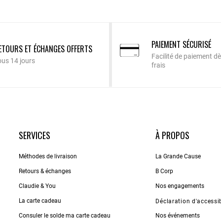
PAIEMENT SÉCURISÉ
ETOURS ET ÉCHANGES OFFERTS
Facilité de paiement dè
ous 14 jours
frais
SERVICES
À PROPOS
Méthodes de livraison
La Grande Cause
Retours & échanges
B Corp
Claudie & You
Nos engagements
La carte cadeau
Déclaration d'accessib
Consuler le solde ma carte cadeau
Nos événements