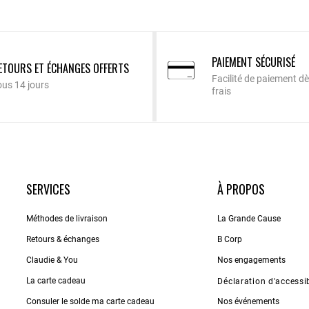
PAIEMENT SÉCURISÉ
ETOURS ET ÉCHANGES OFFERTS
Facilité de paiement dè
ous 14 jours
frais
SERVICES
À PROPOS
Méthodes de livraison
La Grande Cause
Retours & échanges
B Corp
Claudie & You
Nos engagements
La carte cadeau
Déclaration d'accessib
Consuler le solde ma carte cadeau
Nos événements